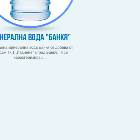
нерална вода "Банкя"
лна минерална вода Банкя се добива от
даж ТК 1 „Иваняне” в град Банкя. Тя се
характеризира с ...