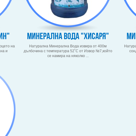
ин"
Минерална вода "Хисаря"
Ми
рцето на
Натурална Минерална Вода извира от 400м
Натура
на и
дълбочина с температура 52˚С от Извор №7,който
сон
се намира на няколко ...