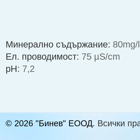
Минерално съдържание:
80mg/l
Eл. проводимост:
75 µS/cm
рН:
7,2
© 2026 "Бинев" ЕООД.
Всички пра